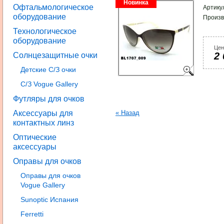
Новинка
Офтальмологическое
Артику
оборудование
Произв
Технологическое
оборудование
Цен
2 
Солнцезащитные очки
Детские С/З очки
С/З Vogue Gallery
Футляры для очков
Аксессуары для
« Назад
контактных линз
Оптические
аксессуары
Оправы для очков
Оправы для очков
Vogue Gallery
Sunoptic Испания
Ferretti