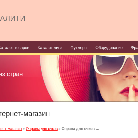
ТАЛИТИ
Каталог товаров
Каталог линз
Футляры
Оборудование
Фра
из стран
тернет-магазин
→
нет-магазин
»
Оправы для очков
»
Оправа для очков