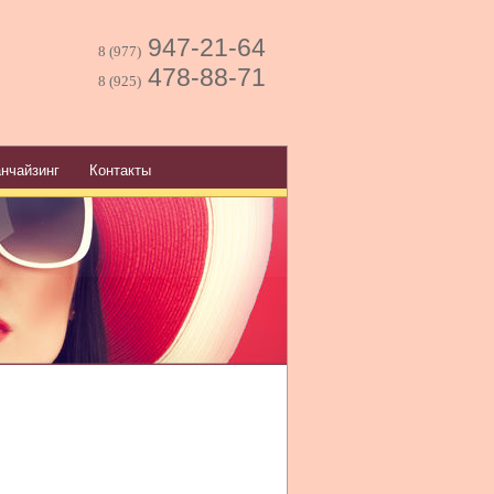
947-21-64
8 (977)
478-88-71
8 (925)
нчайзинг
Контакты