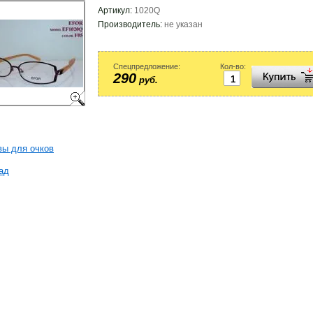
Артикул:
1020Q
Производитель:
не указан
Спецпредложение:
Кол-во:
290
руб.
ы для очков
ад